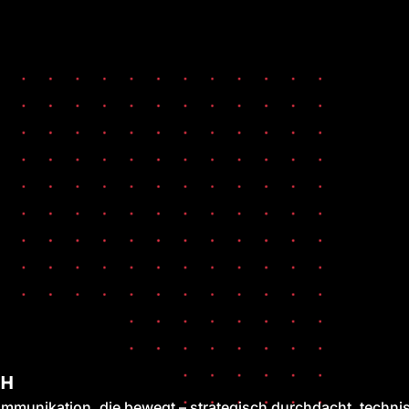
CH
mmunikation, die bewegt – strategisch durchdacht, technis